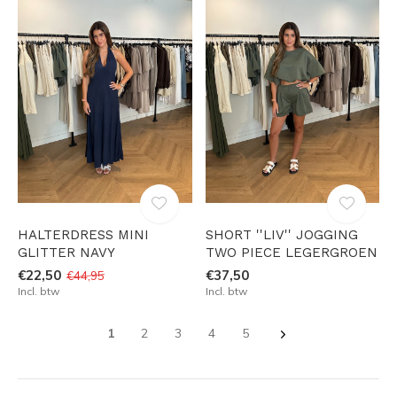
HALTERDRESS MINI
SHORT ''LIV'' JOGGING
GLITTER NAVY
TWO PIECE LEGERGROEN
€22,50
€37,50
€44,95
Incl. btw
Incl. btw
1
2
3
4
5