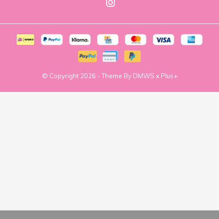
© Copyright
2026
- Theme By
DMWS
x
Plus+