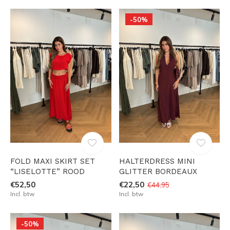
-50%
FOLD MAXI SKIRT SET
HALTERDRESS MINI
“LISELOTTE” ROOD
GLITTER BORDEAUX
€52,50
€22,50
€44,95
Incl. btw
Incl. btw
-50%