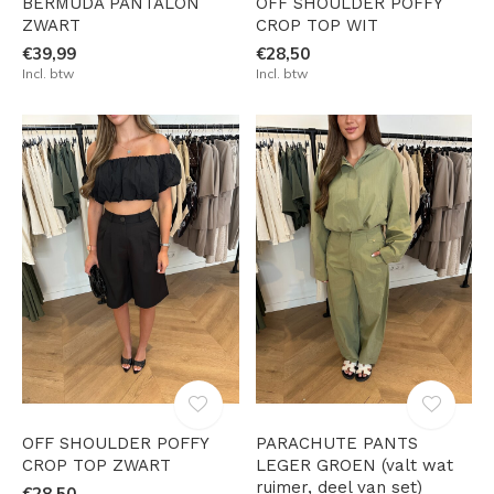
BERMUDA PANTALON
OFF SHOULDER POFFY
ZWART
CROP TOP WIT
€39,99
€28,50
Incl. btw
Incl. btw
OFF SHOULDER POFFY
PARACHUTE PANTS
CROP TOP ZWART
LEGER GROEN (valt wat
ruimer, deel van set)
€28,50