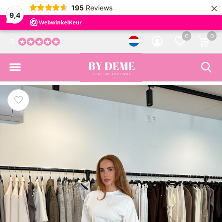
×
195
Reviews
9,4
0
0
5