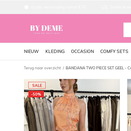
Gratis verzending vanaf €75
Snelle lever
NIEUW
KLEDING
OCCASION
COMFY SETS
Terug naar overzicht
BANDANA TWO PIECE SET GEEL - Co
SALE
-50%