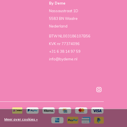
By Deme
Nassaustraat 1D
5583 BN Waalre
Nederland
BTW NL003186107B56
KVK nr 77374096
+31 6 38 14 97 59
info@bydeme.nl
Meer over cookies »