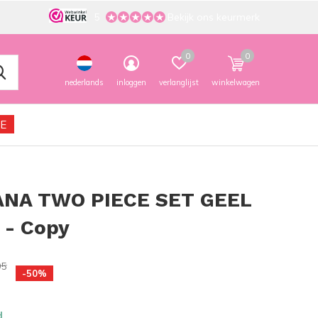
5
Bekijk ons keurmerk
0
0
nederlands
inloggen
verlanglijst
winkelwagen
E
NA TWO PIECE SET GEEL
 - Copy
95
-50%
d