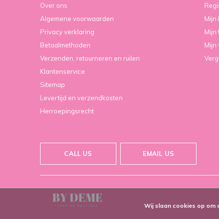
Over ons
Regi
Algemene voorwaarden
Mijn
Privacy verklaring
Mijn 
Betaalmethoden
Mijn 
Verzenden, retourneren en ruilen
Verg
Klantenservice
Sitemap
Levertijd en verzendkosten
Herroepingsrecht
CALL US
EMAIL US
Wij slaan cookies op om 