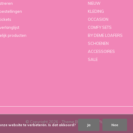
streren
NIEUW
 bestellingen
KLEDING
tickets
OCCASION
verlanglijst
COMFY SETS
elijk producten
BY DEME LOAFERS
SCHOENEN
ACCESSOIRES
SALE
© Copyright
2026
- Theme By
DMWS
x
Plus+
onze website te verbeteren. Is dat akkoord?
Ja
Nee