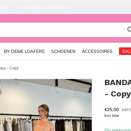
ing!
Veilig en vertouwd
BY DEME LOAFERS
SCHOENEN
ACCESSOIRES
SAL
py - Copy
BANDA
- Copy
€25,00
€49,
Incl. btw
Op voorraa