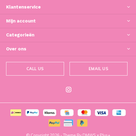
Klantenservice
Mijn account
Categorieën
Over ons
CALL US
EMAIL US
© Copyright
2026
- Theme By
DMWS
x
Plus+