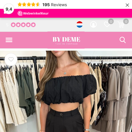
×
195
Reviews
9,4
0
0
5