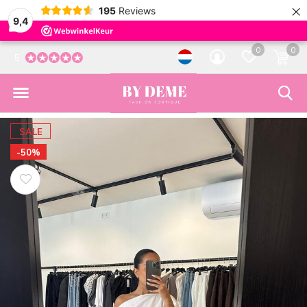
×
195
Reviews
9,4
0
0
5
SALE
-50%