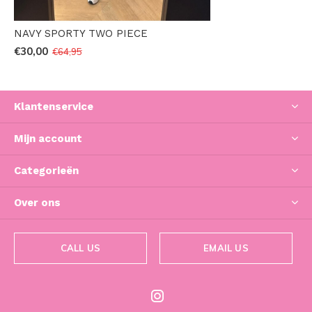
NAVY SPORTY TWO PIECE
€30,00
€64,95
Klantenservice
Mijn account
Categorieën
Over ons
CALL US
EMAIL US