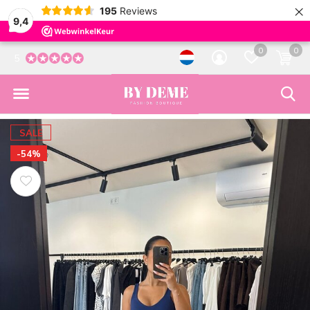
×
195
Reviews
9,4
0
0
5
SALE
-54%