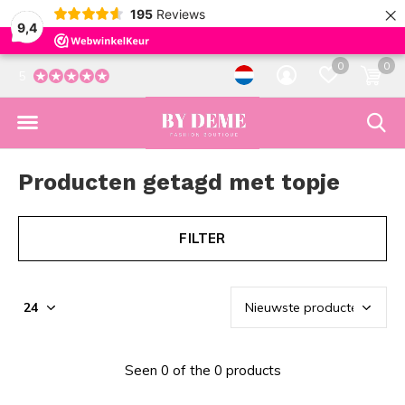
×
195
Reviews
9,4
0
0
5
Producten getagd met topje
FILTER
Seen 0 of the 0 products