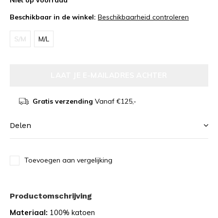
Niet op voorraad
Beschikbaar in de winkel:
Beschikbaarheid controleren
S/M
M/L
LAAT JE E-MAILADRES ACHTER
Gratis verzending
Vanaf €125,-
Delen
Toevoegen aan vergelijking
Productomschrijving
Materiaal:
100% katoen