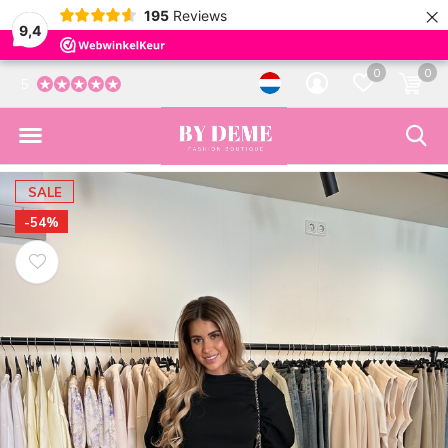
×
195
Reviews
9,4
0
0
5
SALE
-54%