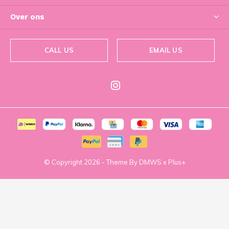
Over ons
CALL US
EMAIL US
© Copyright
2026
- Theme By
DMWS
x
Plus+