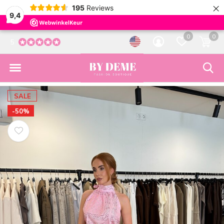
×
195
Reviews
9,4
0
0
5
SALE
-50%