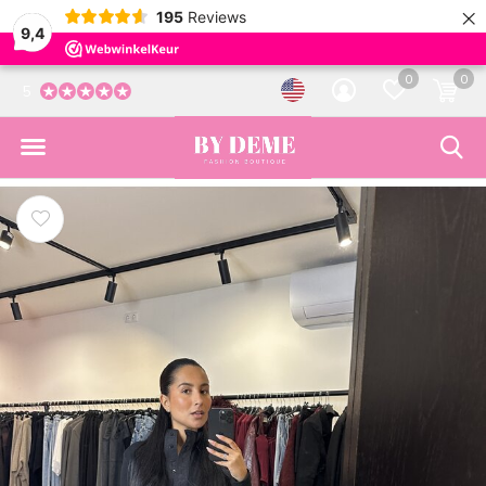
×
195
Reviews
9,4
0
0
5