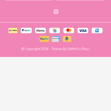
© Copyright
2026
- Theme By
DMWS
x
Plus+