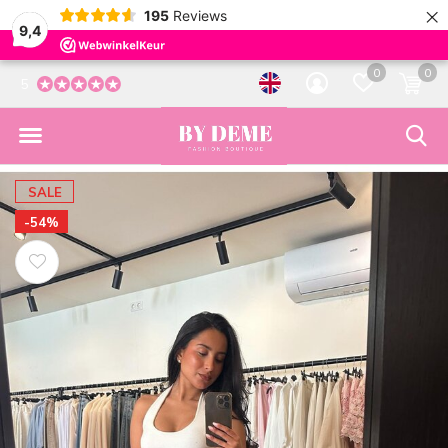
×
195
Reviews
9,4
0
0
5
SALE
-54%