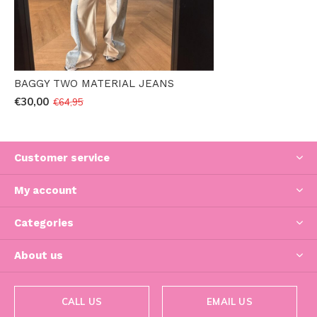
BAGGY TWO MATERIAL JEANS
€30,00
€64,95
Customer service
My account
Categories
About us
CALL US
EMAIL US