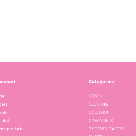
ccount
Categories
ter
NEW IN
ders
CLOTHING
kets
OCCASION
hlist
COMFY SETS
re products
BY DEME LOAFERS