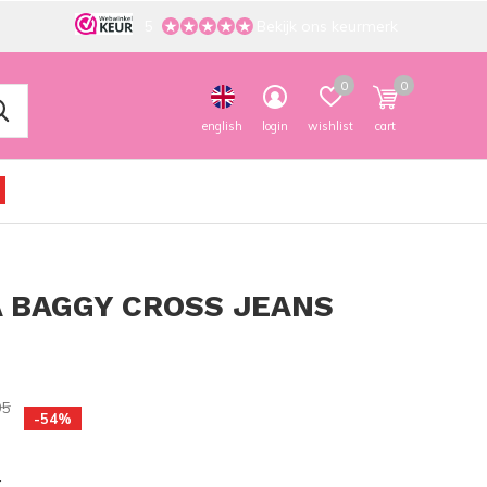
5
Bekijk ons keurmerk
0
0
english
login
wishlist
cart
 BAGGY CROSS JEANS
95
-54%
k