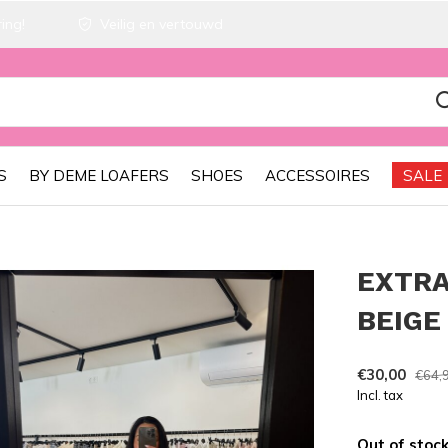
ing!
Veilig en vertouwd
S
BY DEME LOAFERS
SHOES
ACCESSOIRES
SALE
EXTRA
BEIGE
€30,00
€64,
Incl. tax
Out of stoc