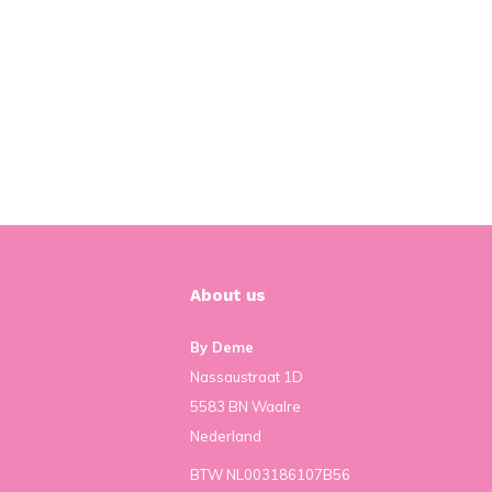
About us
By Deme
Nassaustraat 1D
5583 BN Waalre
Nederland
BTW NL003186107B56