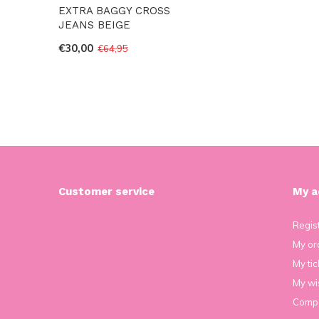
EXTRA BAGGY CROSS
JEANS BEIGE
€30,00
€64,95
Customer service
My a
Regis
My or
My tic
My wis
Compa