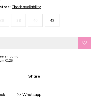
 store:
Check availability
36
38
40
42
ee shipping
om €125,-
Share
ook
Whatsapp