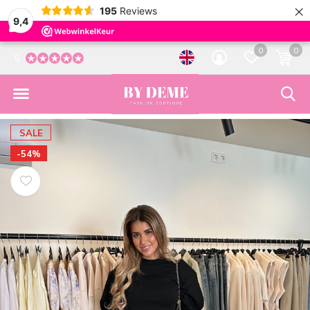
×
195
Reviews
9,4
0
0
5
SALE
-54%