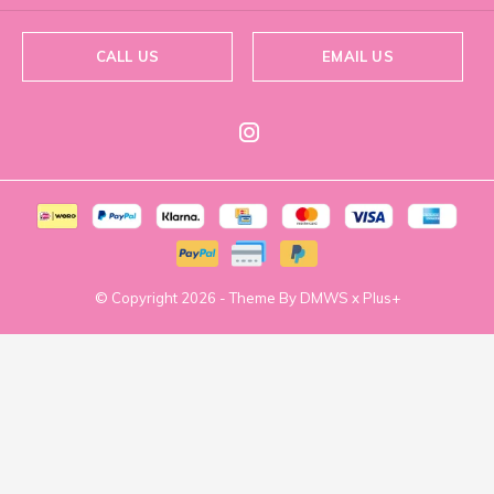
CALL US
EMAIL US
© Copyright
2026
- Theme By
DMWS
x
Plus+